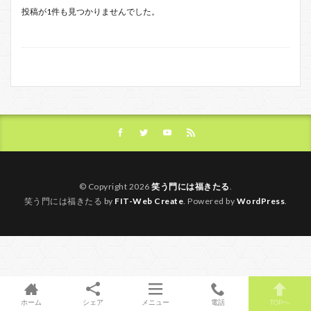
投稿が1件も見つかりませんでした。
© Copyright 2026
笑う門には福きたる
.
笑う門には福きたる by
FIT-Web Create
. Powered by
WordPress
.
ホーム
シェア
メニュー
電話
TOPへ